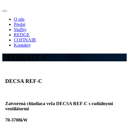
O nás
Predaj
Služby
REDGE
COFINAIR
Kontakty
DECSA REF-C
DECSA REF-C
Zatvorená chladiaca veža DECSA REF-C s radiálnymi
ventilátormi
70-3708kW